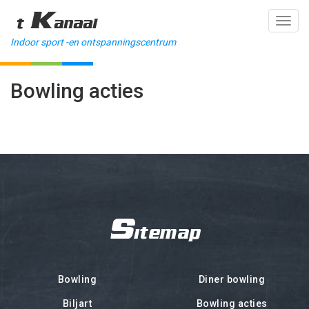
't Kanaal
Toggl
navig
Indoor sport -en ontspanningscentrum
Bowling acties
Sitemap
Bowling
Diner bowling
Biljart
Bowling acties