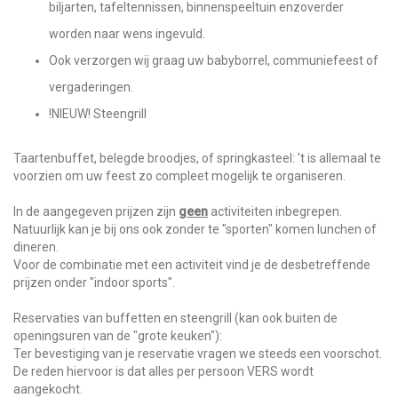
biljarten, tafeltennissen, binnenspeeltuin enzoverder
worden naar wens ingevuld.
Ook verzorgen wij graag uw babyborrel, communiefeest of
vergaderingen.
!NIEUW! Steengrill
Taartenbuffet, belegde broodjes, of springkasteel: 't is allemaal te
voorzien om uw feest zo compleet mogelijk te organiseren.
In de aangegeven prijzen zijn
geen
activiteiten inbegrepen.
Natuurlijk kan je bij ons ook zonder te "sporten" komen lunchen of
dineren.
Voor de combinatie met een activiteit vind je de desbetreffende
prijzen onder "indoor sports".
Reservaties van buffetten en steengrill (kan ook buiten de
openingsuren van de "grote keuken"):
Ter bevestiging van je reservatie vragen we steeds een voorschot.
De reden hiervoor is dat alles per persoon VERS wordt
aangekocht.