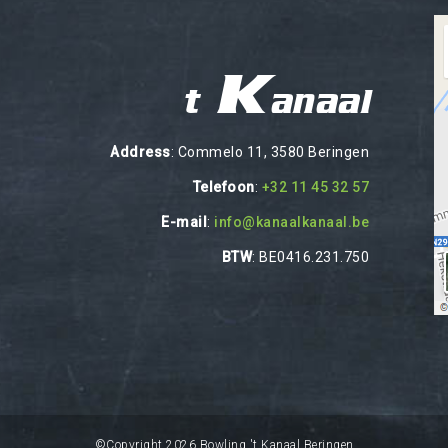
't Kanaal
Address
: Commelo 11, 3580 Beringen
Telefoon
:
+32 11 45 32 57
E-mail
:
info@kanaalkanaal.be
BTW
: BE0416.231.750
©Copyright 2026 Bowling 't Kanaal Beringen