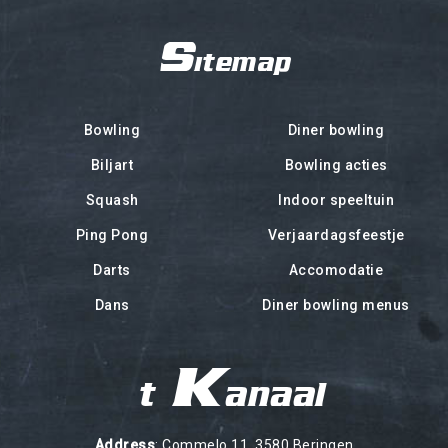
Sitemap
Bowling
Diner bowling
Biljart
Bowling acties
Squash
Indoor speeltuin
Ping Pong
Verjaardagsfeestje
Darts
Accomodatie
Dans
Diner bowling menus
't Kanaal
Address
: Commelo 11, 3580 Beringen