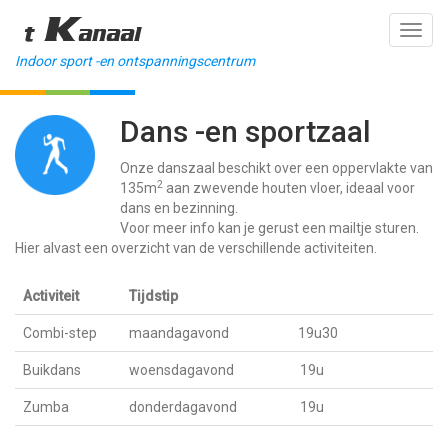
't Kanaal
Toggl
navig
Indoor sport -en ontspanningscentrum
Dans -en sportzaal
Onze danszaal beschikt over een oppervlakte van
2
135m
aan zwevende houten vloer, ideaal voor
dans en bezinning.
Voor meer info kan je gerust een mailtje sturen.
Hier alvast een overzicht van de verschillende activiteiten.
Activiteit
Tijdstip
Combi-step
maandagavond 19u30
Buikdans
woensdagavond 19u
Zumba
donderdagavond 19u